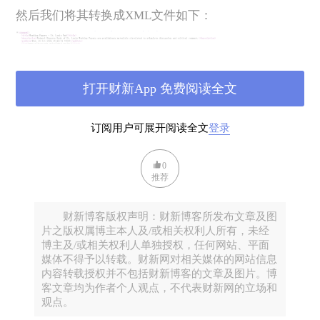
然后我们将其转换成XML文件如下：
打开财新App 免费阅读全文
之所以转换成XML文件，主要是便于后续提取信息。
订阅用户可展开阅读全文
登录
从XML文件看，
item
包含了感兴趣的文章信息，其
中，
title
是标题，
link
是链接，
description
是摘要，
0
pubDate
是发布日期。
推荐
第二步，我们借助AI写代码提取相关信息
财新博客版权声明：财新博客所发布文章及图
import
 feedparser
片之版权属博主本人及/或相关权利人所有，未经
from
 datetime 
import
 datetime, timedelta
博主及/或相关权利人单独授权，任何网站、平面
媒体不得予以转载。财新网对相关媒体的网站信息
import
 tkinter 
as
 tk
内容转载授权并不包括财新博客的文章及图片。博
from
 tkinter 
import
 simpledialog
客文章均为作者个人观点，不代表财新网的立场和
import
 re
观点。