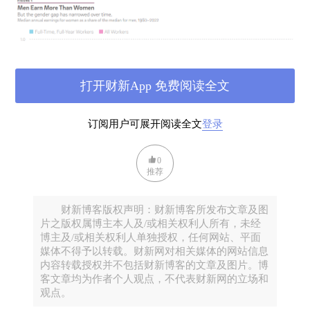
打开财新App 免费阅读全文
订阅用户可展开阅读全文
登录
0
推荐
在1960年代保持相对稳定后，全职全年的员工比例在
1970年代和1980年代开始缩小，从那时起性别差距持
财新博客版权声明：财新博客所发布文章及图
续以稳定的速度缩小。那么，自1960年代以来，这一
片之版权属博主本人及/或相关权利人所有，未经
差距为何会缩小呢？一个解释是女性在工作经验上逐
博主及/或相关权利人单独授权，任何网站、平面
渐赶上男性，并在高中和大学学位获得方面超过男
媒体不得予以转载。财新网对相关媒体的网站信息
内容转载授权并不包括财新博客的文章及图片。博
性。另一个解释是经济结构的变化增加了对认知技能
客文章均为作者个人观点，不代表财新网的立场和
的需求，而对手工技能的需求则降低，而后者通常与
观点。
男性工人更为相关。